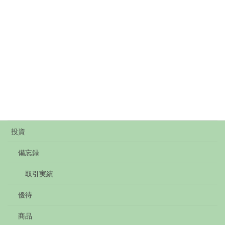
購買
ランチ
ナン
中華
和食
洋食
投資
備忘録
取引実績
優待
商品