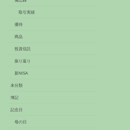
備忘録
取引実績
優待
商品
投資信託
振り返り
新NISA
未分類
簿記
記念日
母の日