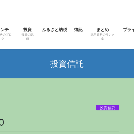
ランチ
投資
ふるさと納税
簿記
まとめ
プラ
チのブロ
投資の記
説明資料のリンク
グ
録
集
投資信託
投資信託
0