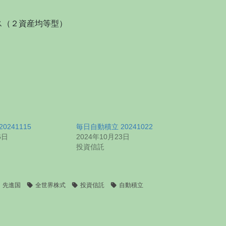
ス（２資産均等型）
0241115
毎日自動積立 20241022
6日
2024年10月23日
投資信託
先進国
全世界株式
投資信託
自動積立