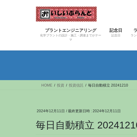
コ
ナ
ン
ビ
テ
ゲ
ン
ー
プラントエンジニアリング
記念日
ツ
シ
化学プラントの設計・施工・調達までがテー
記念日
ラン
へ
ョ
マ
ス
ン
キ
に
ッ
移
プ
動
HOME
投資
投資信託
毎日自動積立 20241210
2024年12月11日
/ 最終更新日時 :
2024年12月11日
毎日自動積立 2024121