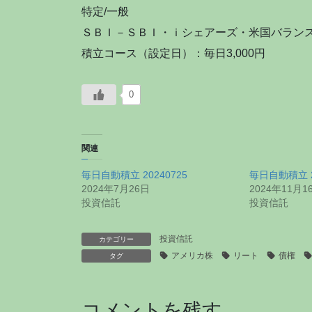
特定/一般
ＳＢＩ－ＳＢＩ・ｉシェアーズ・米国バラン
積立コース（設定日）：毎日3,000円
0
関連
毎日自動積立 20240725
毎日自動積立 2
2024年7月26日
2024年11月1
投資信託
投資信託
投資信託
カテゴリー
アメリカ株
リート
債権
タグ
コメントを残す