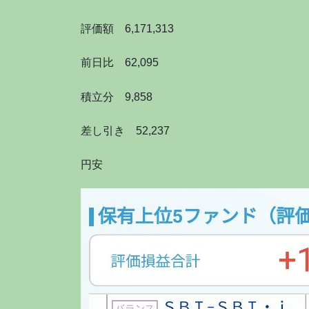
評価額 6,171,313
前日比 62,095
積立分 9,858
差し引き 52,237
円安