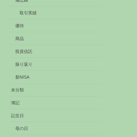
備忘録
取引実績
優待
商品
投資信託
振り返り
新NISA
未分類
簿記
記念日
母の日