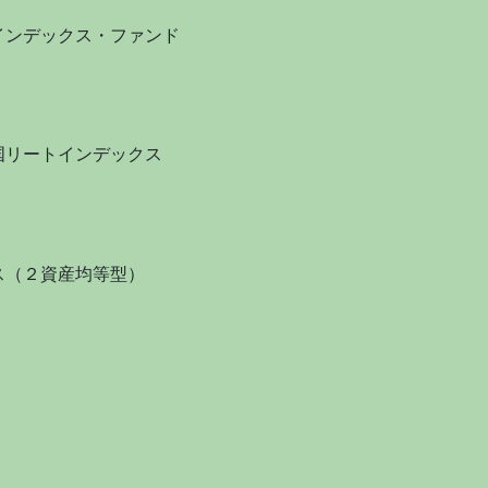
インデックス・ファンド
国リートインデックス
ス（２資産均等型）