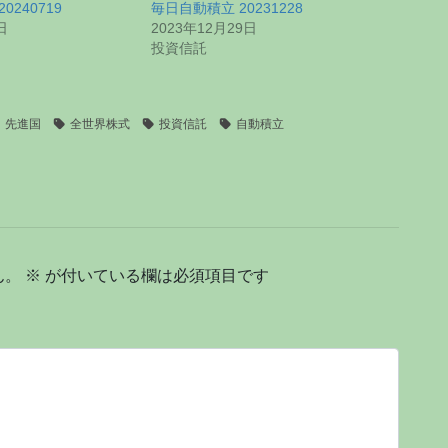
0240719
毎日自動積立 20231228
日
2023年12月29日
投資信託
先進国
全世界株式
投資信託
自動積立
ん。
※
が付いている欄は必須項目です