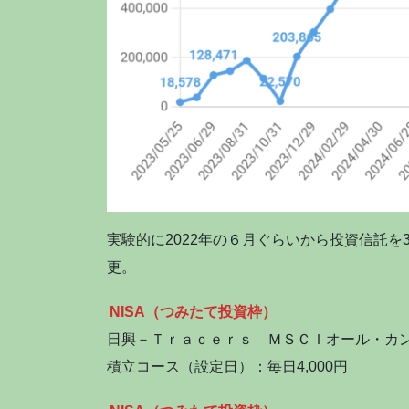
実験的に2022年の６月ぐらいから投資信託を3
更。
NISA（つみたて投資枠）
日興－Ｔｒａｃｅｒｓ ＭＳＣＩオール・カ
積立コース（設定日）：毎日4,000円