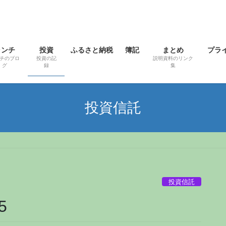
ランチ
投資
ふるさと納税
簿記
まとめ
プラ
チのブロ
投資の記
説明資料のリンク
グ
録
集
投資信託
投資信託
5