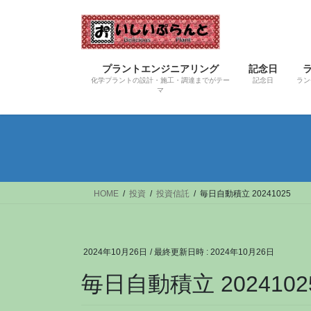
コ
ナ
ン
ビ
テ
ゲ
ン
ー
プラントエンジニアリング
記念日
ツ
シ
化学プラントの設計・施工・調達までがテー
記念日
ラン
へ
ョ
マ
ス
ン
キ
に
ッ
移
プ
動
HOME
投資
投資信託
毎日自動積立 20241025
2024年10月26日
/ 最終更新日時 :
2024年10月26日
毎日自動積立 2024102