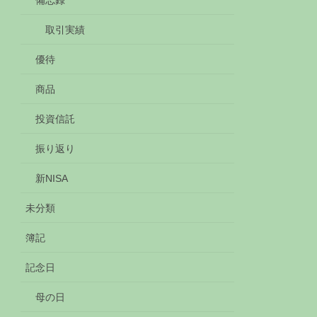
備忘録
取引実績
優待
商品
投資信託
振り返り
新NISA
未分類
簿記
記念日
母の日