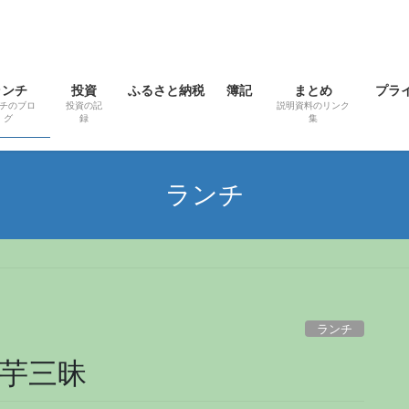
ランチ
投資
ふるさと納税
簿記
まとめ
プラ
チのブロ
投資の記
説明資料のリンク
グ
録
集
ランチ
ランチ
芋三昧