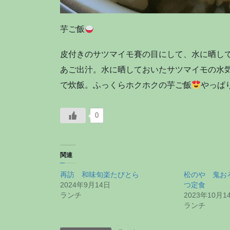
芋ご飯
皮付きのサツマイモ賽の目にして、水に晒し
あご出汁。水に晒しておいたサツマイモの水
で炊飯。ふっくらホクホクの芋ご飯
やっぱ
0
関連
再訪 和味旬楽たびとら
松のや 鬼お
2024年9月14日
つ定食
ランチ
2023年10月1
ランチ