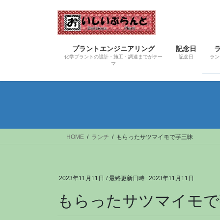
コ
ナ
ン
ビ
テ
ゲ
ン
ー
プラントエンジニアリング
記念日
ツ
シ
化学プラントの設計・施工・調達までがテー
記念日
ラン
へ
ョ
マ
ス
ン
キ
に
ッ
移
プ
動
HOME
ランチ
もらったサツマイモで芋三昧
2023年11月11日
/ 最終更新日時 :
2023年11月11日
もらったサツマイモで