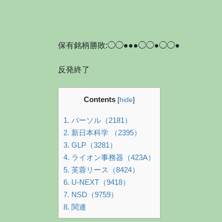
保有銘柄勝敗:◯◯●●●◯◯●◯◯●
反発終了
Contents
[
hide
]
1.
バーソル（2181）
2.
新日本科学 （2395）
3.
GLP（3281）
4.
ライオン事務器（423A）
5.
芙蓉リース（8424）
6.
U-NEXT（9418）
7.
NSD（9759）
8.
関連