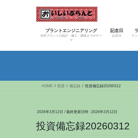
コ
ナ
ン
ビ
テ
ゲ
ン
ー
プラントエンジニアリング
記念日
ツ
シ
化学プラントの設計・施工・調達までがテー
記念日
ラン
へ
ョ
マ
ス
ン
キ
に
ッ
移
プ
動
HOME
投資
備忘録
投資備忘録20260312
2026年3月12日
/ 最終更新日時 :
2026年3月12日
投資備忘録20260312