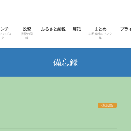
ランチ
投資
ふるさと納税
簿記
まとめ
プラ
チのブロ
投資の記
説明資料のリンク
グ
録
集
備忘録
備忘録