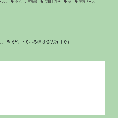
ーソル
ライオン事務器
新日本科学
株
芙蓉リース
ん。
※
が付いている欄は必須項目です