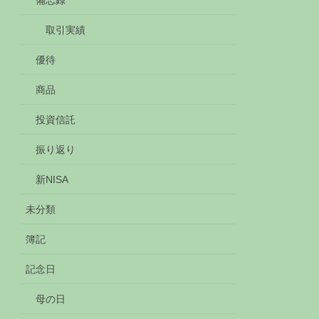
備忘録
取引実績
優待
商品
投資信託
振り返り
新NISA
未分類
簿記
記念日
母の日