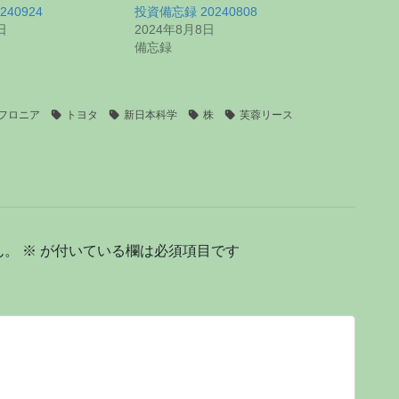
40924
投資備忘録 20240808
日
2024年8月8日
備忘録
フロニア
トヨタ
新日本科学
株
芙蓉リース
ん。
※
が付いている欄は必須項目です