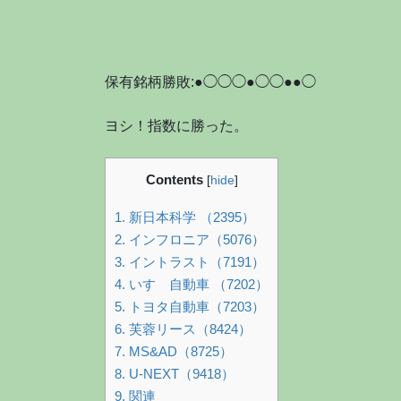
保有銘柄勝敗:●◯◯◯●◯◯●●◯
ヨシ！指数に勝った。
Contents
[
hide
]
1.
新日本科学 （2395）
2.
インフロニア（5076）
3.
イントラスト（7191）
4.
いすゞ自動車 （7202）
5.
トヨタ自動車（7203）
6.
芙蓉リース（8424）
7.
MS&AD（8725）
8.
U-NEXT（9418）
9.
関連