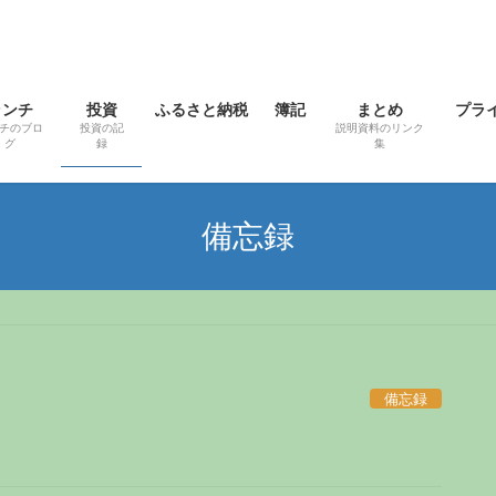
ランチ
投資
ふるさと納税
簿記
まとめ
プラ
チのブロ
投資の記
説明資料のリンク
グ
録
集
備忘録
備忘録