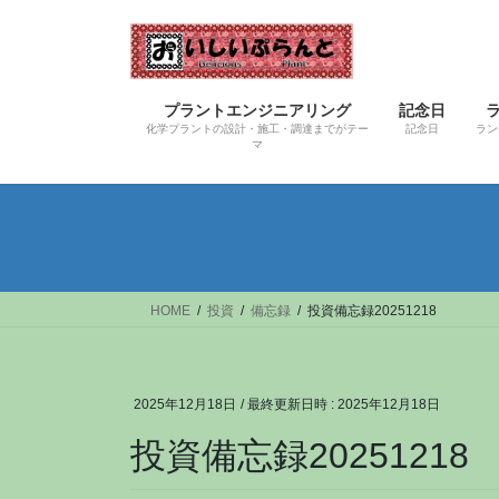
コ
ナ
ン
ビ
テ
ゲ
ン
ー
プラントエンジニアリング
記念日
ツ
シ
化学プラントの設計・施工・調達までがテー
記念日
ラン
へ
ョ
マ
ス
ン
キ
に
ッ
移
プ
動
HOME
投資
備忘録
投資備忘録20251218
2025年12月18日
/ 最終更新日時 :
2025年12月18日
投資備忘録20251218