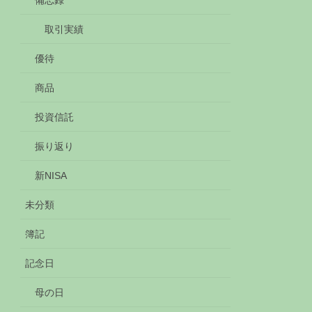
備忘録
取引実績
優待
商品
投資信託
振り返り
新NISA
未分類
簿記
記念日
母の日