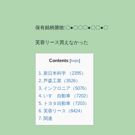
保有銘柄勝敗:〇●〇〇〇●〇〇●〇
芙蓉リース買えなかった
Contents
[
hide
]
1.
新日本科学 （2395）
2.
芦森工業（3526）
3.
インフロニア（5076）
4.
いすゞ自動車 （7202）
5.
トヨタ自動車（7203）
6.
芙蓉リース（8424）
7.
関連