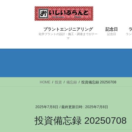
コ
ナ
ン
ビ
テ
ゲ
ン
ー
プラントエンジニアリング
記念日
ツ
シ
化学プラントの設計・施工・調達までがテー
記念日
ラン
へ
ョ
マ
ス
ン
キ
に
ッ
移
プ
動
HOME
投資
備忘録
投資備忘録 20250708
2025年7月8日
/ 最終更新日時 :
2025年7月8日
投資備忘録 20250708