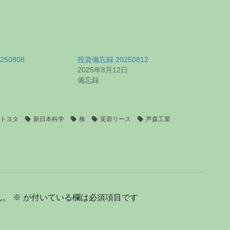
50808
投資備忘録 20250812
2025年8月12日
備忘録
トヨタ
新日本科学
株
芙蓉リース
芦森工業
ん。
※
が付いている欄は必須項目です