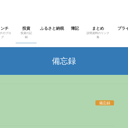
ランチ
投資
ふるさと納税
簿記
まとめ
プラ
チのブロ
投資の記
説明資料のリンク
グ
録
集
備忘録
備忘録