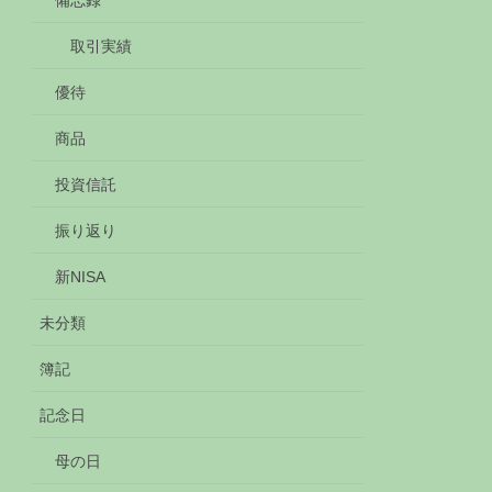
備忘録
取引実績
優待
商品
投資信託
振り返り
新NISA
未分類
簿記
記念日
母の日