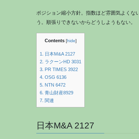
ポジション縮小方針。指数ほど雰囲気よくな
う。順張りできないからどうしようもない。
Contents
[
hide
]
1.
日本M&A 2127
2.
ラクーンHD 3031
3.
PR TIMES 3922
4.
OSG 6136
5.
NTN 6472
6.
青山財産8929
7.
関連
日本M&A 2127