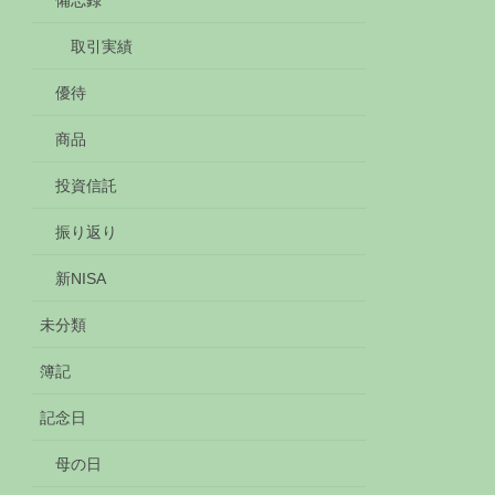
備忘録
取引実績
優待
商品
投資信託
振り返り
新NISA
未分類
簿記
記念日
母の日