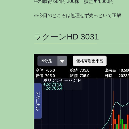
平均取得 684円 200株 損益▼4,360円
※今日のところは無理せず売っといて正解
ラクーンHD 3031