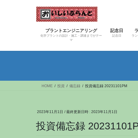
コ
ナ
ン
ビ
テ
ゲ
ン
ー
プラントエンジニアリング
記念日
ツ
シ
化学プラントの設計・施工・調達までがテー
記念日
ラン
へ
ョ
マ
ス
ン
キ
に
ッ
移
プ
動
HOME
投資
備忘録
投資備忘録 20231101PM
2023年11月1日
/ 最終更新日時 :
2023年11月1日
投資備忘録 20231101