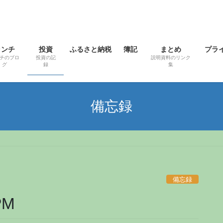
ランチ
投資
ふるさと納税
簿記
まとめ
プラ
チのブロ
投資の記
説明資料のリンク
グ
録
集
備忘録
備忘録
PM