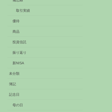
備忘録
取引実績
優待
商品
投資信託
振り返り
新NISA
未分類
簿記
記念日
母の日