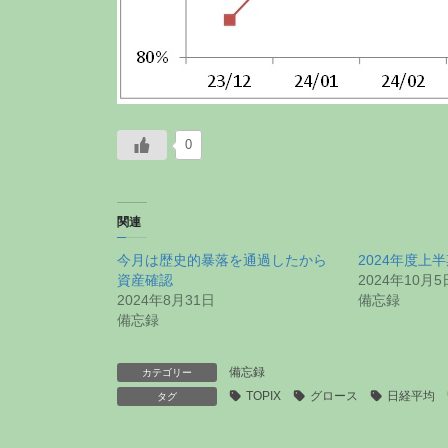
0
関連
今月は歴史的暴落を通過したから
2024年度上
資産確認
2024年10月5
2024年8月31日
備忘録
備忘録
備忘録
カテゴリー
TOPIX
グロース
日経平均
タグ