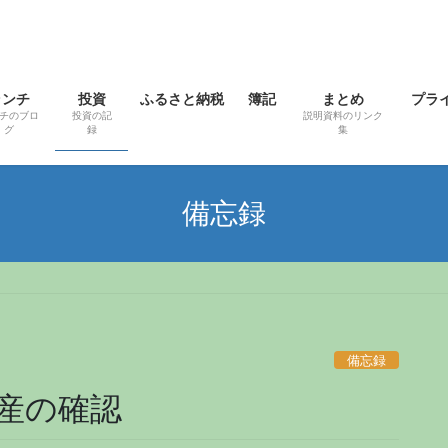
ランチ
投資
ふるさと納税
簿記
まとめ
プラ
チのブロ
投資の記
説明資料のリンク
グ
録
集
備忘録
備忘録
産の確認