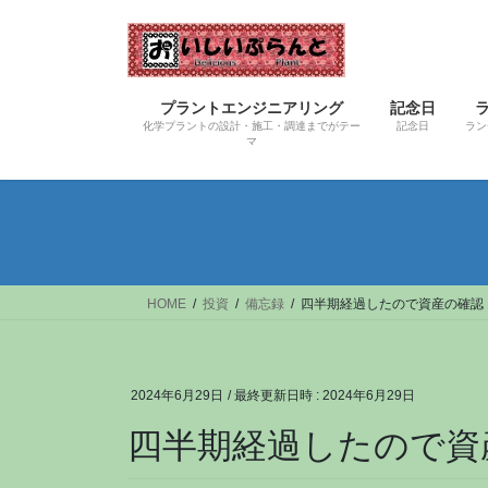
コ
ナ
ン
ビ
テ
ゲ
ン
ー
プラントエンジニアリング
記念日
ツ
シ
化学プラントの設計・施工・調達までがテー
記念日
ラン
へ
ョ
マ
ス
ン
キ
に
ッ
移
プ
動
HOME
投資
備忘録
四半期経過したので資産の確認
2024年6月29日
/ 最終更新日時 :
2024年6月29日
四半期経過したので資